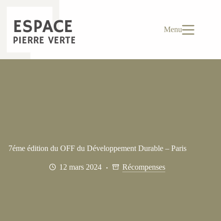
Passer
au
ESPACE
contenu
Menu
PIERRE VERTE
7éme édition du OFF du Développement Durable – Paris
12 mars 2024
Récompenses